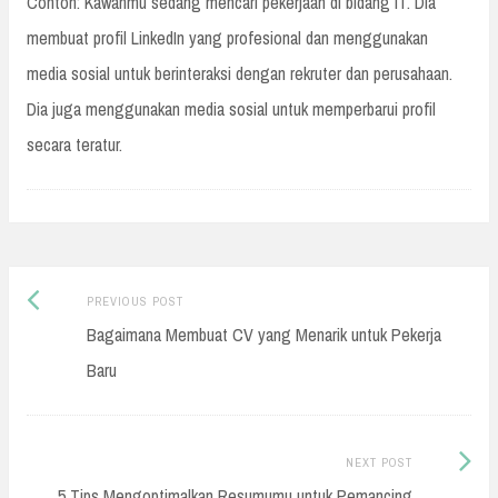
Contoh: Kawanmu sedang mencari pekerjaan di bidang IT. Dia
membuat profil LinkedIn yang profesional dan menggunakan
media sosial untuk berinteraksi dengan rekruter dan perusahaan.
Dia juga menggunakan media sosial untuk memperbarui profil
secara teratur.
Previous
Post
PREVIOUS POST
post:
Bagaimana Membuat CV yang Menarik untuk Pekerja
navigation
Baru
Next
NEXT POST
Post:
5 Tips Mengoptimalkan Resumumu untuk Pemancing