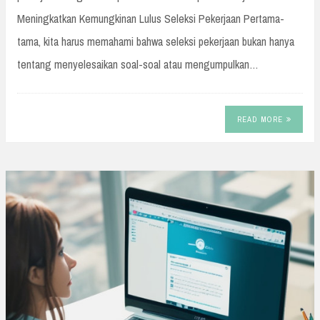
Meningkatkan Kemungkinan Lulus Seleksi Pekerjaan Pertama-
tama, kita harus memahami bahwa seleksi pekerjaan bukan hanya
tentang menyelesaikan soal-soal atau mengumpulkan…
READ MORE