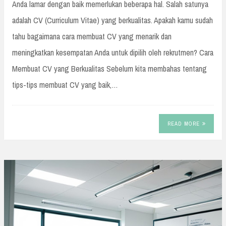
Anda lamar dengan baik memerlukan beberapa hal. Salah satunya
adalah CV (Curriculum Vitae) yang berkualitas. Apakah kamu sudah
tahu bagaimana cara membuat CV yang menarik dan
meningkatkan kesempatan Anda untuk dipilih oleh rekrutmen? Cara
Membuat CV yang Berkualitas Sebelum kita membahas tentang
tips-tips membuat CV yang baik,…
READ MORE