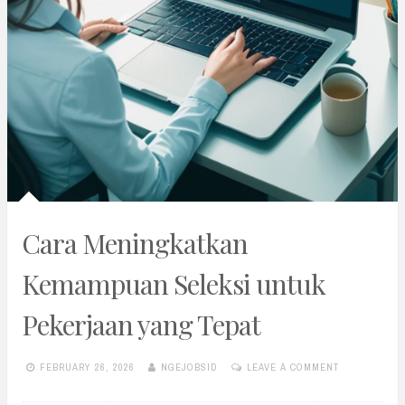
Cara Meningkatkan
Kemampuan Seleksi untuk
Pekerjaan yang Tepat
FEBRUARY 26, 2026
NGEJOBSID
LEAVE A COMMENT