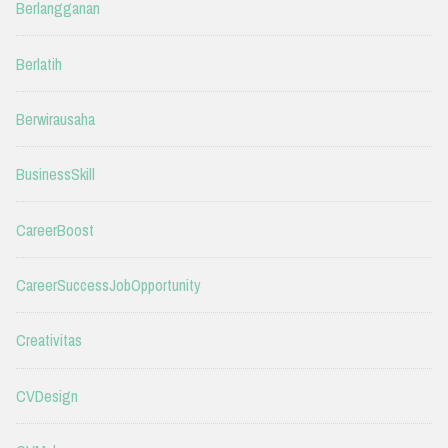
Berlangganan
Berlatih
Berwirausaha
BusinessSkill
CareerBoost
CareerSuccessJobOpportunity
Creativitas
CVDesign