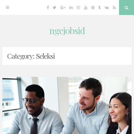
Facebook
Twitter
Google
Linkedin
Instagram
YouTube
Pinterest
Tumblr
VK
RSS
Sea
Plus
ngejobsid
Skip
to
content
Category:
Seleksi