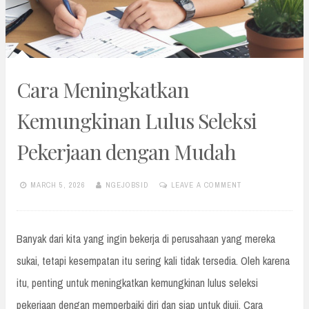
Cara Meningkatkan
Kemungkinan Lulus Seleksi
Pekerjaan dengan Mudah
MARCH 5, 2026
NGEJOBSID
LEAVE A COMMENT
Banyak dari kita yang ingin bekerja di perusahaan yang mereka
sukai, tetapi kesempatan itu sering kali tidak tersedia. Oleh karena
itu, penting untuk meningkatkan kemungkinan lulus seleksi
pekerjaan dengan memperbaiki diri dan siap untuk diuji. Cara