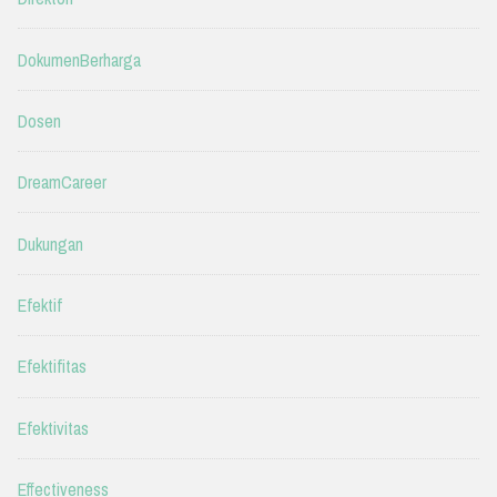
DokumenBerharga
Dosen
DreamCareer
Dukungan
Efektif
Efektifitas
Efektivitas
Effectiveness