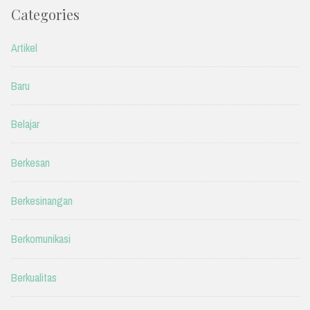
Categories
Artikel
Baru
Belajar
Berkesan
Berkesinangan
Berkomunikasi
Berkualitas