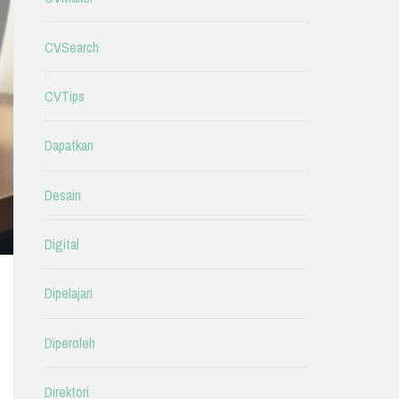
CVSearch
CVTips
Dapatkan
Desain
Digital
Dipelajari
Diperoleh
Direktori