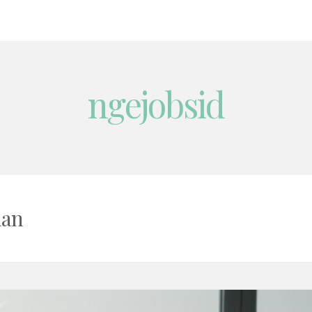
ngejobsid
lan