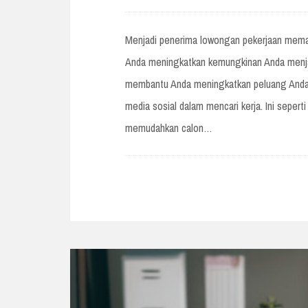
Menjadi penerima lowongan pekerjaan mema
Anda meningkatkan kemungkinan Anda menja
membantu Anda meningkatkan peluang Anda. M
media sosial dalam mencari kerja. Ini seper
memudahkan calon…