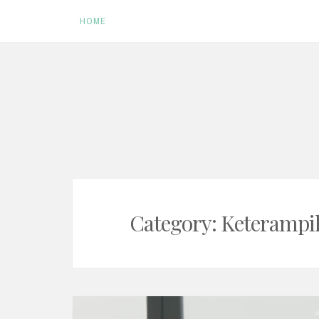
HOME
Skip
to
content
Category:
Keterampi