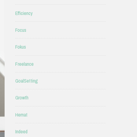
Efficiency
Focus
Fokus
Freelance
GoalSetting
Growth
Hemat
Indeed