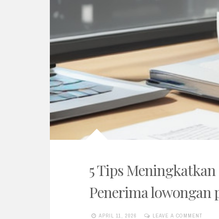
5 Tips Meningkatkan
Penerima lowongan p
APRIL 11, 2026
LEAVE A COMMENT