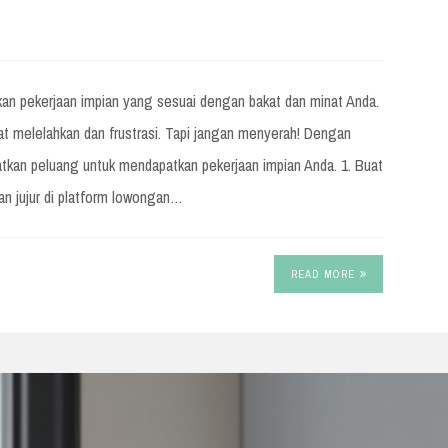
kan pekerjaan impian yang sesuai dengan bakat dan minat Anda.
t melelahkan dan frustrasi. Tapi jangan menyerah! Dengan
katkan peluang untuk mendapatkan pekerjaan impian Anda. 1. Buat
dan jujur di platform lowongan…
READ MORE