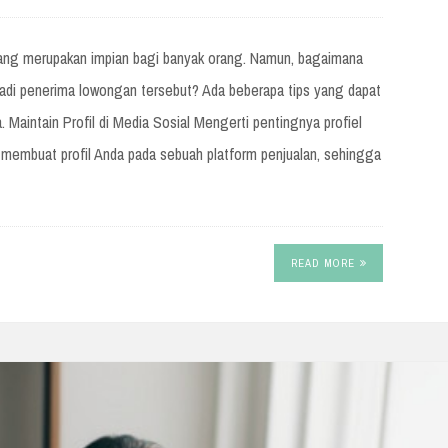
ng merupakan impian bagi banyak orang. Namun, bagaimana
di penerima lowongan tersebut? Ada beberapa tips yang dapat
aintain Profil di Media Sosial Mengerti pentingnya profiel
ti membuat profil Anda pada sebuah platform penjualan, sehingga
READ MORE