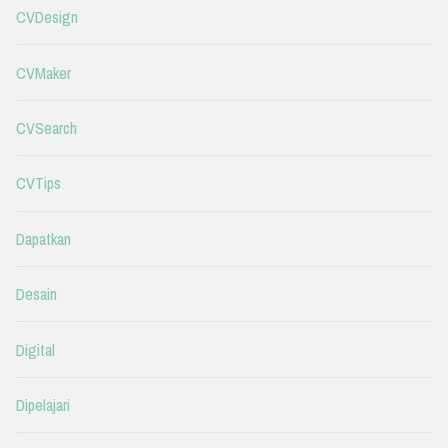
CVDesign
CVMaker
CVSearch
CVTips
Dapatkan
Desain
Digital
Dipelajari