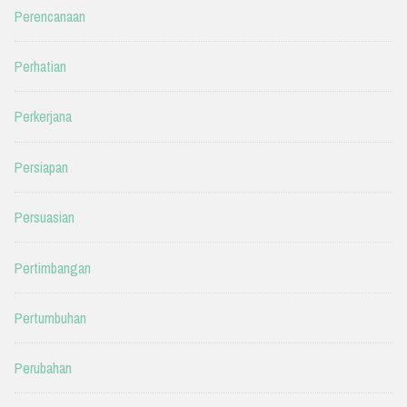
Perencanaan
Perhatian
Perkerjana
Persiapan
Persuasian
Pertimbangan
Pertumbuhan
Perubahan