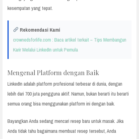
kesempatan yang tepat.
Rekomendasi Kami
crownedsforlife.com : Baca artikel terkait – Tips Membangun
Karir Melalui LinkedIn untuk Pemula
Mengenal Platform dengan Baik
LinkedIn adalah platform profesional terbesar di dunia, dengan
lebih dari 700 juta pengguna aktif. Namun, bukan berarti itu berarti
semua orang bisa menggunakan platform ini dengan baik.
Bayangkan Anda sedang mencari resep baru untuk masak. Jika
Anda tidak tahu bagaimana membuat resep tersebut, Anda