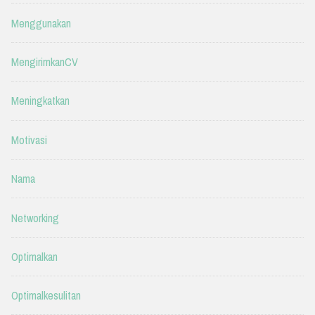
Menggunakan
MengirimkanCV
Meningkatkan
Motivasi
Nama
Networking
Optimalkan
Optimalkesulitan