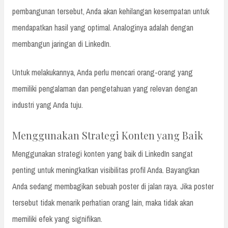
pembangunan tersebut, Anda akan kehilangan kesempatan untuk
mendapatkan hasil yang optimal. Analoginya adalah dengan
membangun jaringan di LinkedIn.
Untuk melakukannya, Anda perlu mencari orang-orang yang
memiliki pengalaman dan pengetahuan yang relevan dengan
industri yang Anda tuju.
Menggunakan Strategi Konten yang Baik
Menggunakan strategi konten yang baik di LinkedIn sangat
penting untuk meningkatkan visibilitas profil Anda. Bayangkan
Anda sedang membagikan sebuah poster di jalan raya. Jika poster
tersebut tidak menarik perhatian orang lain, maka tidak akan
memiliki efek yang signifikan.