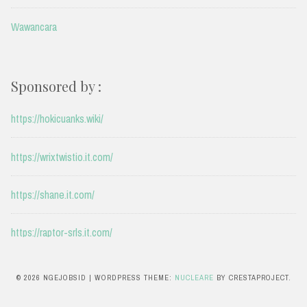
Wawancara
Sponsored by :
https://hokicuanks.wiki/
https://wrixtwistio.it.com/
https://shane.it.com/
https://raptor-srls.it.com/
https://sportnfl.org/
© 2026 NGEJOBSID
|
WORDPRESS THEME:
NUCLEARE
BY CRESTAPROJECT.