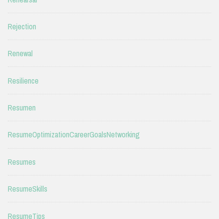
Rejection
Renewal
Resilience
Resumen
ResumeOptimizationCareerGoalsNetworking
Resumes
ResumeSkills
ResumeTips