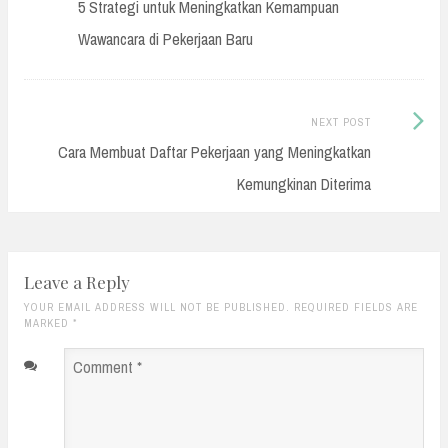
post:
5 Strategi untuk Meningkatkan Kemampuan
navigation
Wawancara di Pekerjaan Baru
Next
NEXT POST
Post:
Cara Membuat Daftar Pekerjaan yang Meningkatkan
Kemungkinan Diterima
Leave a Reply
YOUR EMAIL ADDRESS WILL NOT BE PUBLISHED. REQUIRED FIELDS ARE
MARKED
*
Comment
*