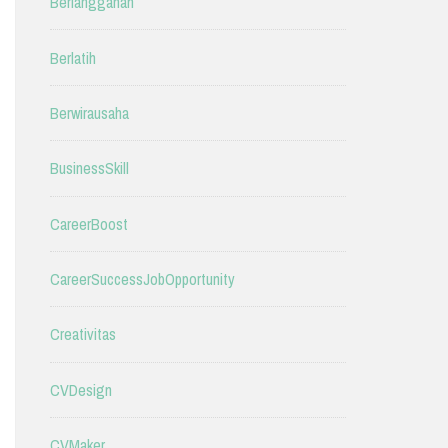
Berlangganan
Berlatih
Berwirausaha
BusinessSkill
CareerBoost
CareerSuccessJobOpportunity
Creativitas
CVDesign
CVMaker