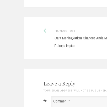
Previous
Post
PREVIOUS POST
post:
Cara Meningkatkan Chances Anda M
navigation
Pekerja Impian
Leave a Reply
YOUR EMAIL ADDRESS WILL NOT BE PUBLISHED
Comment
*