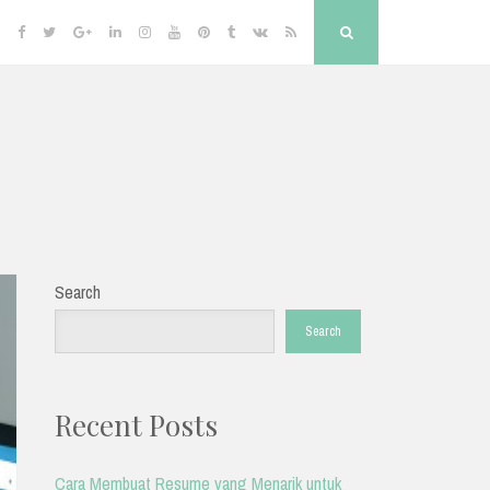
Facebook
Twitter
Google
Linkedin
Instagram
YouTube
Pinterest
Tumblr
VK
RSS
Search
Plus
Search
Search
Recent Posts
Cara Membuat Resume yang Menarik untuk