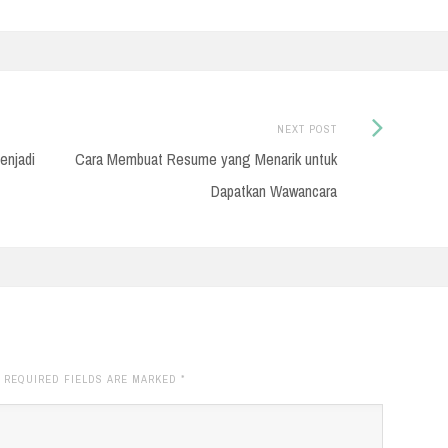
Next
NEXT POST
Post:
enjadi
Cara Membuat Resume yang Menarik untuk
Dapatkan Wawancara
. REQUIRED FIELDS ARE MARKED
*