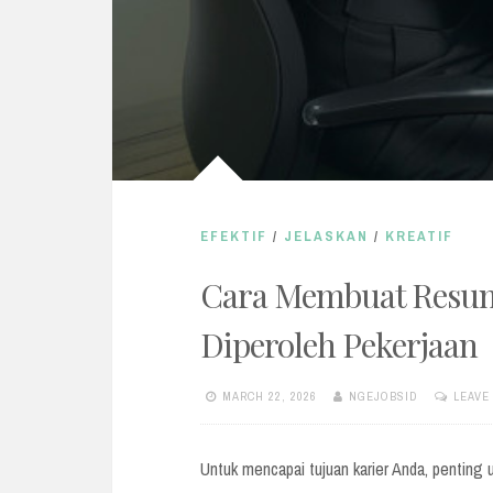
EFEKTIF
/
JELASKAN
/
KREATIF
Cara Membuat Resum
Diperoleh Pekerjaan
MARCH 22, 2026
NGEJOBSID
LEAVE
Untuk mencapai tujuan karier Anda, penting