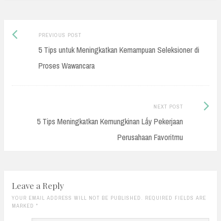
Previous
Post
PREVIOUS POST
post:
5 Tips untuk Meningkatkan Kemampuan Seleksioner di
navigation
Proses Wawancara
Next
NEXT POST
Post:
5 Tips Meningkatkan Kemungkinan Lấy Pekerjaan
Perusahaan Favoritmu
Leave a Reply
YOUR EMAIL ADDRESS WILL NOT BE PUBLISHED. REQUIRED FIELDS ARE
MARKED
*