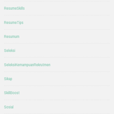
ResumeSkills
ResumeTips
Resumum
Seleksi
SeleksiKemampuanRekrutmen
Sikap
SkillBoost
Sosial