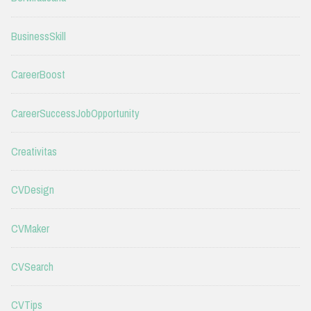
BusinessSkill
CareerBoost
CareerSuccessJobOpportunity
Creativitas
CVDesign
CVMaker
CVSearch
CVTips