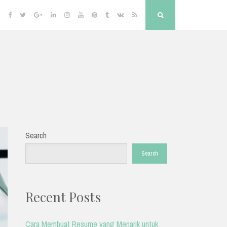
Facebook
Twitter
Google
Linkedin
Instagram
YouTube
Pinterest
Tumblr
VK
RSS
Search
Plus
Search
Search
Recent Posts
Cara Membuat Resume yang Menarik untuk