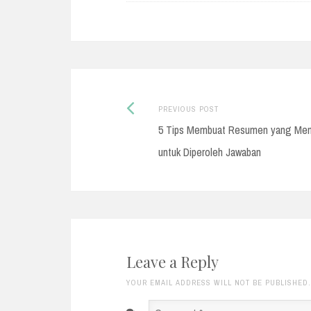
Previous
Post
PREVIOUS POST
post:
5 Tips Membuat Resumen yang Men
navigation
untuk Diperoleh Jawaban
Leave a Reply
YOUR EMAIL ADDRESS WILL NOT BE PUBLISHED