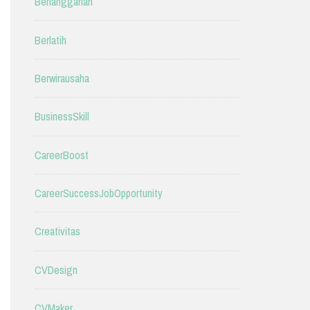
Berlangganan
Berlatih
Berwirausaha
BusinessSkill
CareerBoost
CareerSuccessJobOpportunity
Creativitas
CVDesign
CVMaker